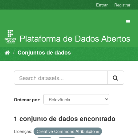
Pular
Entrar
Registrar
para
o
conteúdo
Conjuntos de dados
Ordenar por
1 conjunto de dados encontrado
Licenças:
Creative Commons Atribuição