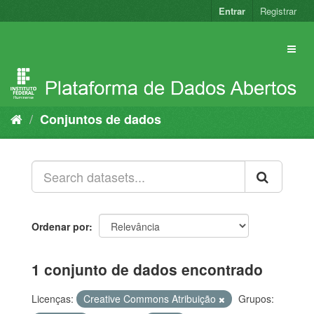
Pular
Entrar
Registrar
para
o
conteúdo
Conjuntos de dados
Ordenar por
1 conjunto de dados encontrado
Licenças:
Creative Commons Atribuição
Grupos: