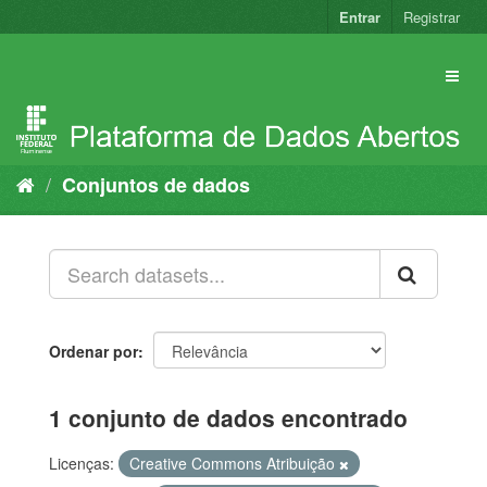
Pular
Entrar
Registrar
para
o
conteúdo
Conjuntos de dados
Ordenar por
1 conjunto de dados encontrado
Licenças:
Creative Commons Atribuição