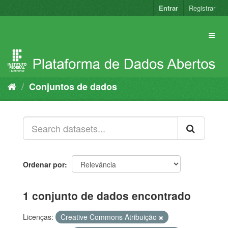
Pular
Entrar
Registrar
para
o
conteúdo
Conjuntos de dados
Ordenar por
1 conjunto de dados encontrado
Licenças:
Creative Commons Atribuição