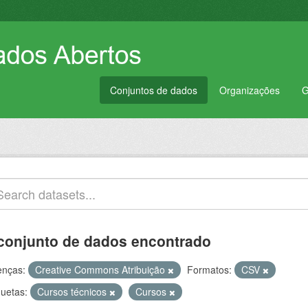
Conjuntos de dados
Organizações
G
conjunto de dados encontrado
enças:
Creative Commons Atribuição
Formatos:
CSV
quetas:
Cursos técnicos
Cursos