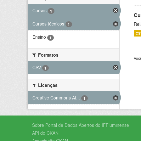
Cursos
1
Cu
Cursos técnicos
Rel
1
CS
Ensino
1
Formatos
Voc
CSV
1
Licenças
Creative Commons At...
1
Sobre Portal de Dados Abertos do IFFluminense
API do CKAN
Associação CKAN