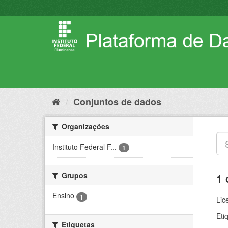
Pular
para
o
conteúdo
Conjuntos de dados
Organizações
Instituto Federal F...
1
Grupos
1 
Ensino
1
Lic
Eti
Etiquetas