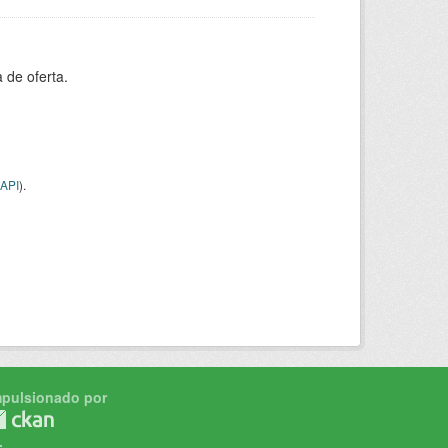
 de oferta.
API
).
mpulsionado por