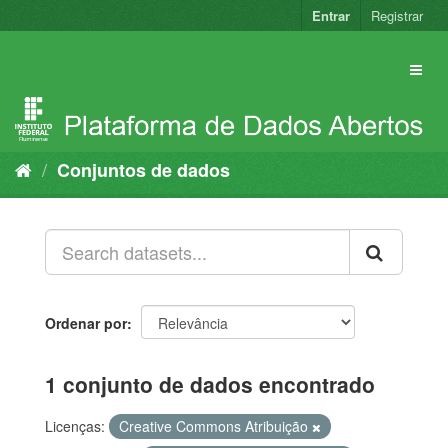
Pular
Entrar
Registrar
para
o
conteúdo
Conjuntos de dados
Ordenar por
1 conjunto de dados encontrado
Licenças:
Creative Commons Atribuição