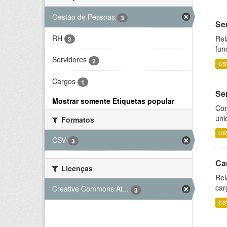
Gestão de Pessoas
3
Se
RH
Rel
3
fun
Servidores
2
CS
Cargos
1
Se
Mostrar somente Etiquetas popular
Com
uni
Formatos
CS
CSV
3
Ca
Licenças
Rel
car
Creative Commons At...
3
CS