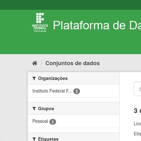
Pular
para
o
conteúdo
Conjuntos de dados
Organizações
Instituto Federal F...
3
Grupos
3 
Pessoal
3
Lic
Eti
Etiquetas