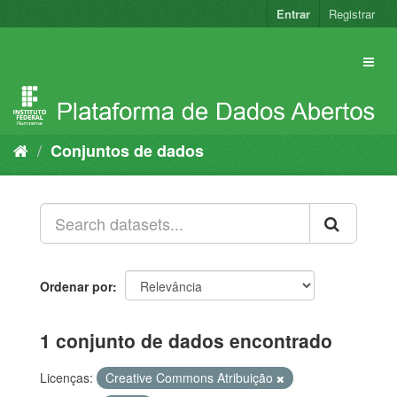
Pular
Entrar
Registrar
para
o
conteúdo
Conjuntos de dados
Ordenar por
1 conjunto de dados encontrado
Licenças:
Creative Commons Atribuição