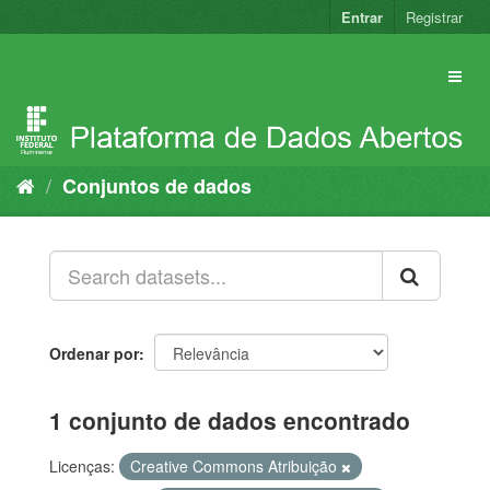
Pular
Entrar
Registrar
para
o
conteúdo
Conjuntos de dados
Ordenar por
1 conjunto de dados encontrado
Licenças:
Creative Commons Atribuição