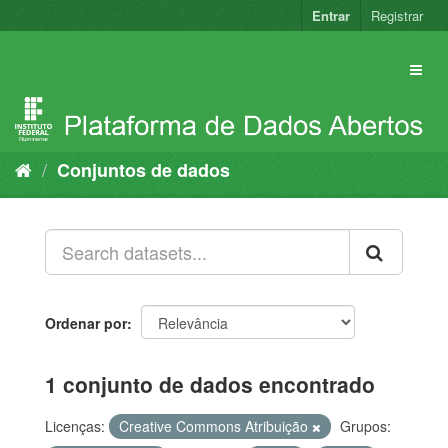
Pular
Entrar
Registrar
para
o
conteúdo
Conjuntos de dados
Ordenar por
1 conjunto de dados encontrado
Licenças:
Creative Commons Atribuição
Grupos: