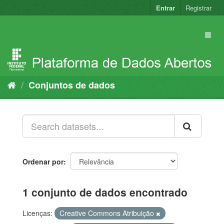
Pular
Entrar
Registrar
para
o
conteúdo
Conjuntos de dados
Ordenar por
1 conjunto de dados encontrado
Licenças:
Creative Commons Atribuição