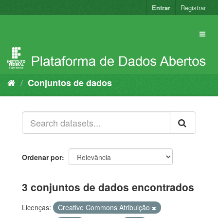
Pular
Entrar
Registrar
para
o
conteúdo
Conjuntos de dados
Ordenar por
3 conjuntos de dados encontrados
Licenças:
Creative Commons Atribuição