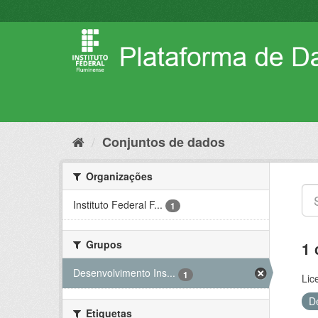
Pular
para
o
conteúdo
Conjuntos de dados
Organizações
Instituto Federal F...
1
Grupos
1 
Desenvolvimento Ins...
1
Lic
D
Etiquetas