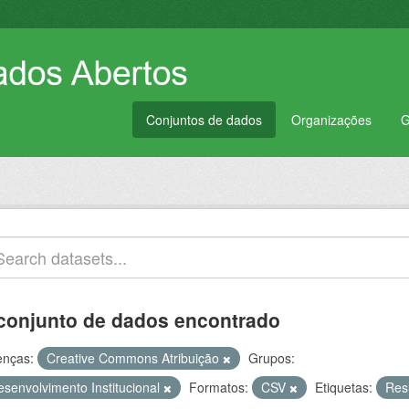
Conjuntos de dados
Organizações
G
conjunto de dados encontrado
enças:
Creative Commons Atribuição
Grupos:
esenvolvimento Institucional
Formatos:
CSV
Etiquetas:
Res