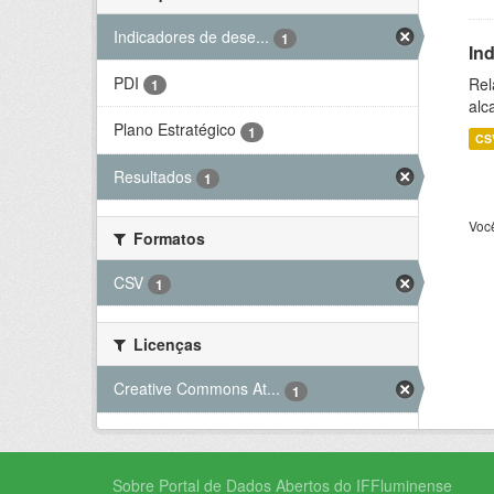
Indicadores de dese...
1
In
PDI
Rel
1
alc
Plano Estratégico
1
CS
Resultados
1
Voc
Formatos
CSV
1
Licenças
Creative Commons At...
1
Sobre Portal de Dados Abertos do IFFluminense