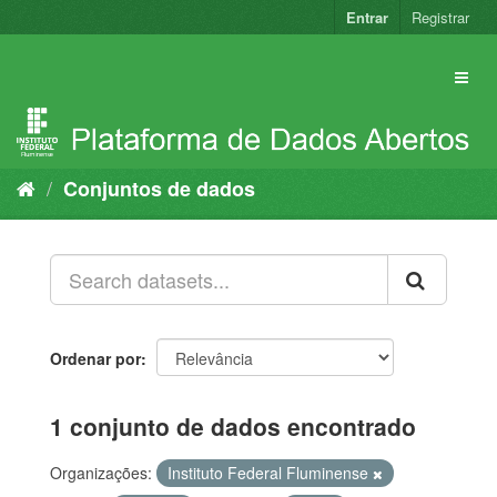
Pular
Entrar
Registrar
para
o
conteúdo
Conjuntos de dados
Ordenar por
1 conjunto de dados encontrado
Organizações:
Instituto Federal Fluminense