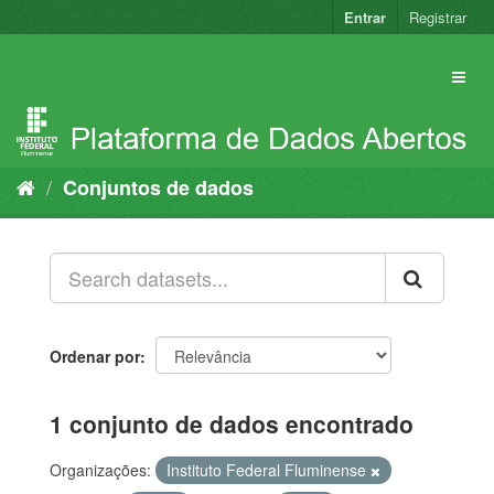
Pular
Entrar
Registrar
para
o
conteúdo
Conjuntos de dados
Ordenar por
1 conjunto de dados encontrado
Organizações:
Instituto Federal Fluminense