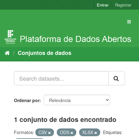
Pular
Entrar
Registrar
para
o
conteúdo
Conjuntos de dados
Ordenar por
1 conjunto de dados encontrado
Formatos:
CSV
ODS
XLSX
Etiquetas: