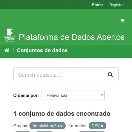
Pular
Entrar
Registrar
para
o
conteúdo
Conjuntos de dados
Ordenar por
1 conjunto de dados encontrado
Grupos:
Administração
Formatos:
CSV