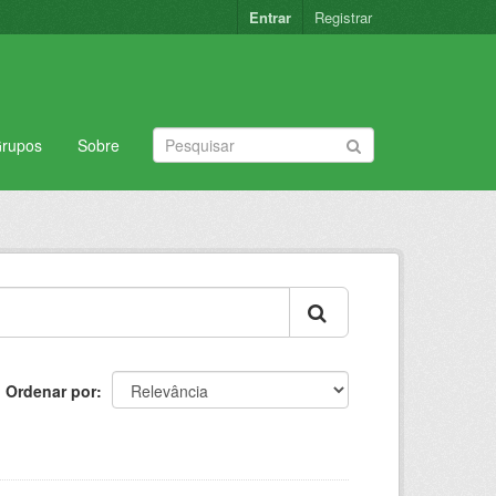
Entrar
Registrar
rupos
Sobre
Ordenar por