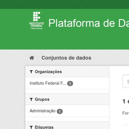
Pular
para
o
conteúdo
Conjuntos de dados
Organizações
Instituto Federal F...
1
Grupos
1 
Administração
1
For
Etiquetas