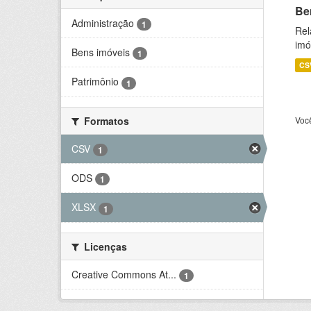
Be
Administração
1
Rel
imó
Bens imóveis
1
CS
Patrimônio
1
Formatos
Voc
CSV
1
ODS
1
XLSX
1
Licenças
Creative Commons At...
1