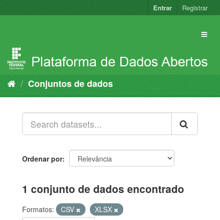
Pular
Entrar
Registrar
para
o
conteúdo
Conjuntos de dados
Ordenar por
1 conjunto de dados encontrado
Formatos:
CSV
XLSX