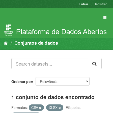
Pular
Entrar
Registrar
para
o
conteúdo
Conjuntos de dados
Ordenar por
1 conjunto de dados encontrado
Formatos:
CSV
XLSX
Etiquetas: