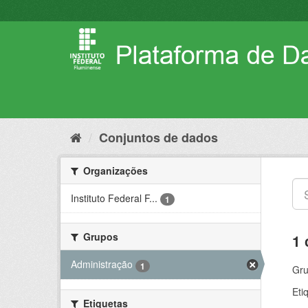
Pular
para
o
conteúdo
Conjuntos de dados
Organizações
Instituto Federal F...
1
Grupos
1 
Administração
1
Gru
Eti
Etiquetas