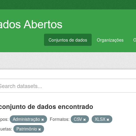
Conjuntos de dados
Organizações
G
conjunto de dados encontrado
pos:
Administração
Formatos:
CSV
XLSX
quetas:
Patrimônio