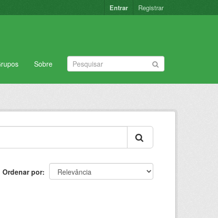
Entrar
Registrar
rupos
Sobre
Ordenar por