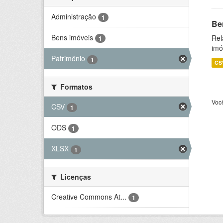
Administração
1
Be
Bens imóveis
Rel
1
imó
Patrimônio
1
CS
Formatos
Voc
CSV
1
ODS
1
XLSX
1
Licenças
Creative Commons At...
1