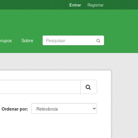
Entrar
Registrar
rupos
Sobre
Ordenar por