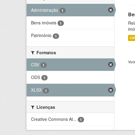
Administração
1
Be
Bens imóveis
Rel
1
imó
Patrimônio
1
CS
Formatos
Voc
CSV
1
ODS
1
XLSX
1
Licenças
Creative Commons At...
1