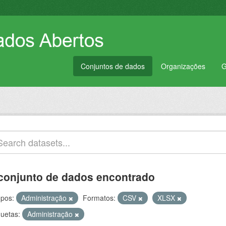
Conjuntos de dados
Organizações
G
conjunto de dados encontrado
pos:
Administração
Formatos:
CSV
XLSX
quetas:
Administração