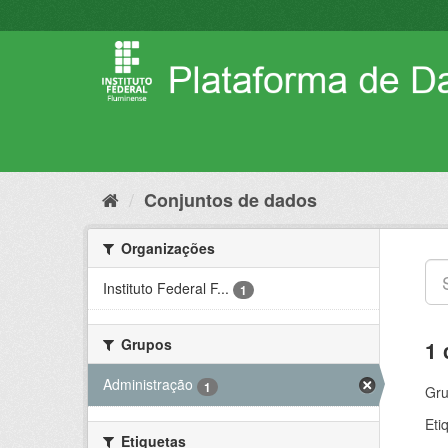
Pular
para
o
conteúdo
Conjuntos de dados
Organizações
Instituto Federal F...
1
Grupos
1 
Administração
1
Gru
Eti
Etiquetas