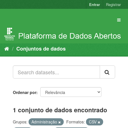
Pular
Entrar
Registrar
para
o
conteúdo
Conjuntos de dados
Ordenar por
1 conjunto de dados encontrado
Grupos:
Administração
Formatos:
CSV