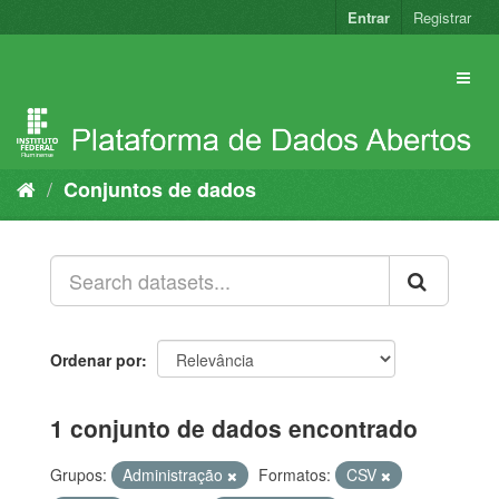
Pular
Entrar
Registrar
para
o
conteúdo
Conjuntos de dados
Ordenar por
1 conjunto de dados encontrado
Grupos:
Administração
Formatos:
CSV