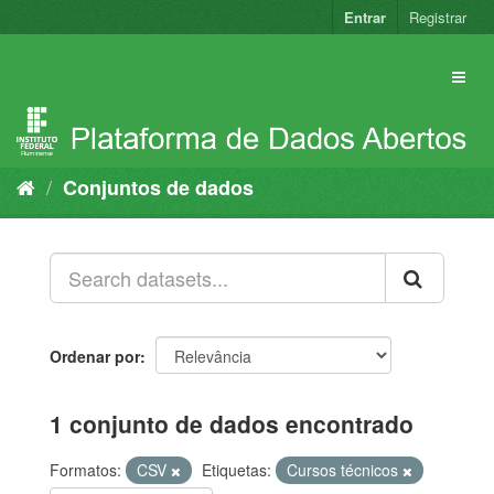
Pular
Entrar
Registrar
para
o
conteúdo
Conjuntos de dados
Ordenar por
1 conjunto de dados encontrado
Formatos:
CSV
Etiquetas:
Cursos técnicos