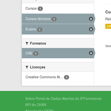
Cursos
1
Cu
Cursos técnicos
Rel
1
CS
Ensino
1
Formatos
Voc
CSV
1
Licenças
Creative Commons At...
1
Sobre Portal de Dados Abertos do IFFluminense
API do CKAN
Associação CKAN