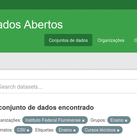
Conjuntos de dados
Organizações
G
conjunto de dados encontrado
anizações:
Instituto Federal Fluminense
Grupos:
Ensino
matos:
CSV
Etiquetas:
Ensino
Cursos técnicos