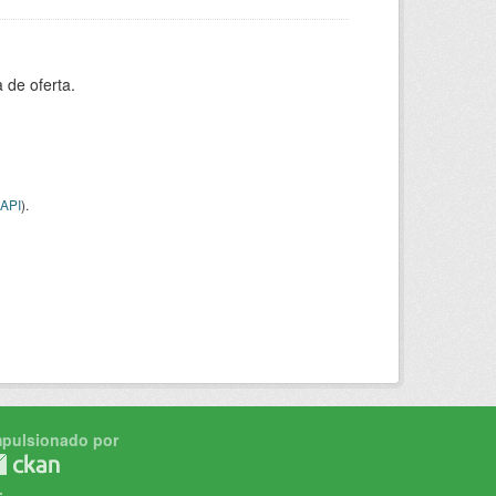
 de oferta.
API
).
mpulsionado por