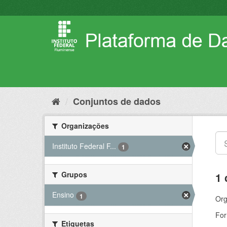
Pular
para
o
conteúdo
Conjuntos de dados
Organizações
Instituto Federal F...
1
Grupos
1 
Ensino
1
Org
For
Etiquetas