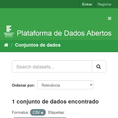
Pular
Entrar
Registrar
para
o
conteúdo
Conjuntos de dados
Ordenar por
1 conjunto de dados encontrado
Formatos:
CSV
Etiquetas: