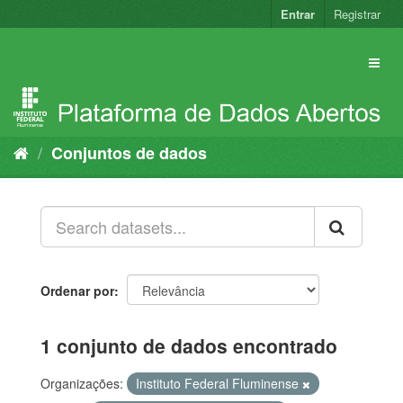
Pular
Entrar
Registrar
para
o
conteúdo
Conjuntos de dados
Ordenar por
1 conjunto de dados encontrado
Organizações:
Instituto Federal Fluminense