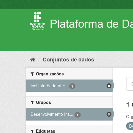
Pular
para
o
conteúdo
Conjuntos de dados
Organizações
Instituto Federal F...
1
Grupos
1 
Desenvolvimento Ins...
1
Org
D
Etiquetas