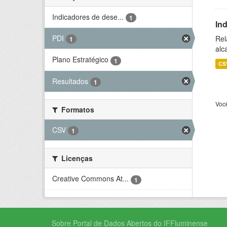
Indicadores de dese...
1
In
PDI
Rel
1
alc
Plano Estratégico
1
CS
Resultados
1
Voc
Formatos
CSV
1
Licenças
Creative Commons At...
1
Sobre Portal de Dados Abertos do IFFluminense