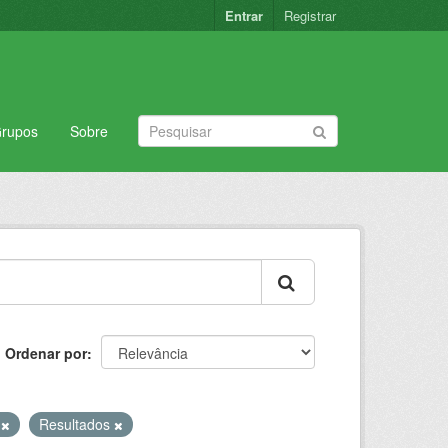
Entrar
Registrar
rupos
Sobre
Ordenar por
I
Resultados