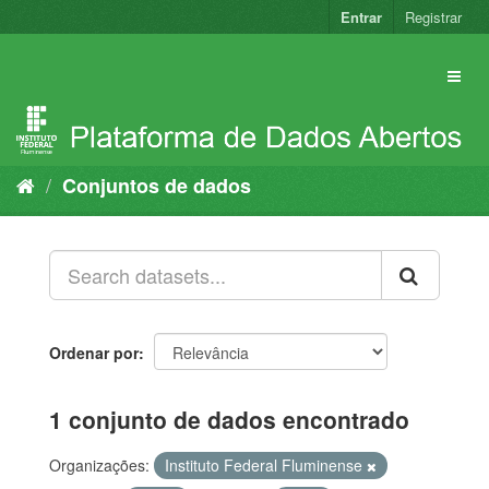
Pular
Entrar
Registrar
para
o
conteúdo
Conjuntos de dados
Ordenar por
1 conjunto de dados encontrado
Organizações:
Instituto Federal Fluminense