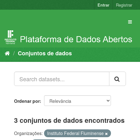
Pular
Entrar
Registrar
para
o
conteúdo
Conjuntos de dados
Ordenar por
3 conjuntos de dados encontrados
Organizações:
Instituto Federal Fluminense