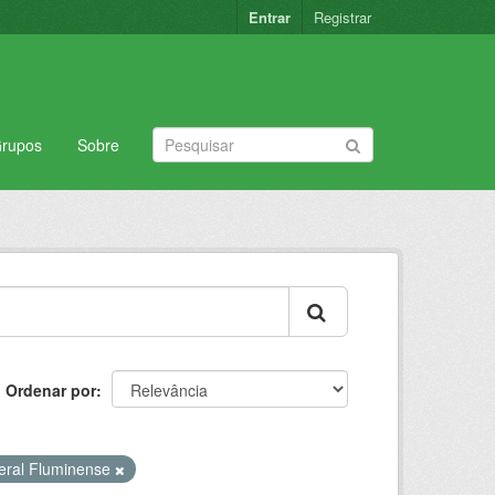
Entrar
Registrar
rupos
Sobre
Ordenar por
deral Fluminense