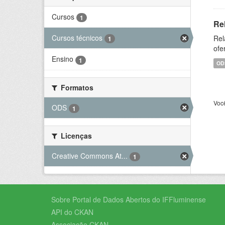
Cursos
1
Re
Cursos técnicos
Rel
1
ofe
Ensino
1
OD
Formatos
Voc
ODS
1
Licenças
Creative Commons At...
1
Sobre Portal de Dados Abertos do IFFluminense
API do CKAN
Associação CKAN