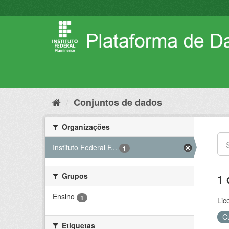
Pular
para
o
conteúdo
Conjuntos de dados
Organizações
Instituto Federal F...
1
Grupos
1 
Ensino
1
Lic
C
Etiquetas