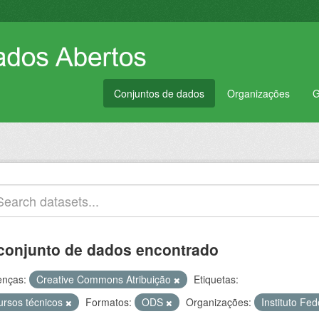
Conjuntos de dados
Organizações
G
conjunto de dados encontrado
enças:
Creative Commons Atribuição
Etiquetas:
ursos técnicos
Formatos:
ODS
Organizações:
Instituto Fe