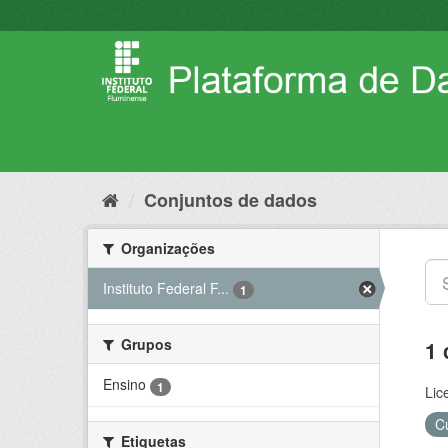
Pular
para
o
conteúdo
Conjuntos de dados
Organizações
Instituto Federal F...
1
Grupos
1 
Ensino
1
Lic
C
Etiquetas