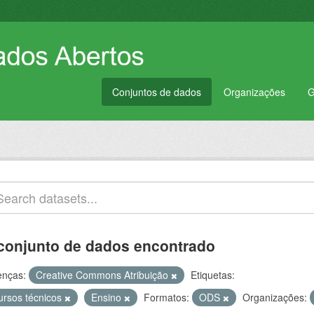
Conjuntos de dados
Organizações
G
conjunto de dados encontrado
enças:
Creative Commons Atribuição
Etiquetas:
ursos técnicos
Ensino
Formatos:
ODS
Organizações: