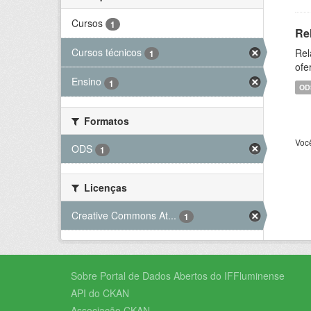
Cursos
1
Re
Cursos técnicos
Rel
1
ofe
Ensino
1
OD
Formatos
Voc
ODS
1
Licenças
Creative Commons At...
1
Sobre Portal de Dados Abertos do IFFluminense
API do CKAN
Associação CKAN