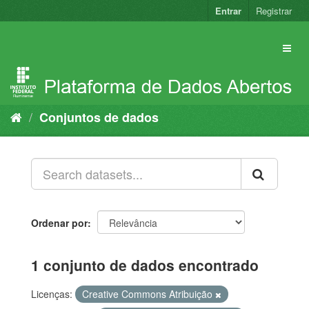
Pular
Entrar
Registrar
para
o
conteúdo
Conjuntos de dados
Ordenar por
1 conjunto de dados encontrado
Licenças:
Creative Commons Atribuição