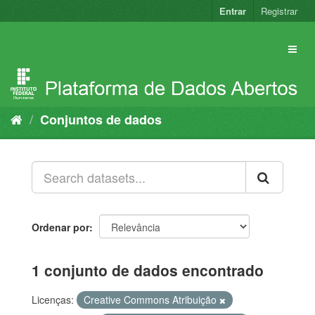
Pular
Entrar
Registrar
para
o
conteúdo
Conjuntos de dados
Ordenar por
1 conjunto de dados encontrado
Licenças:
Creative Commons Atribuição