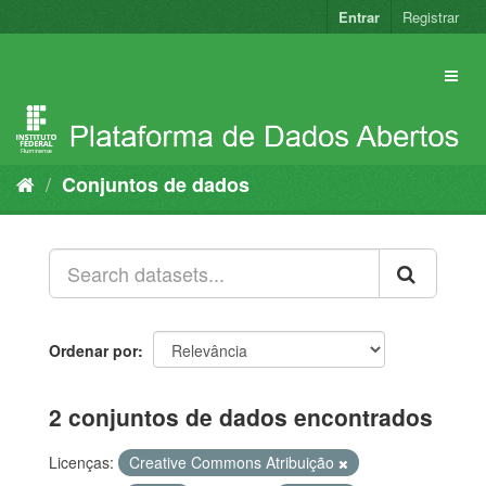
Pular
Entrar
Registrar
para
o
conteúdo
Conjuntos de dados
Ordenar por
2 conjuntos de dados encontrados
Licenças:
Creative Commons Atribuição