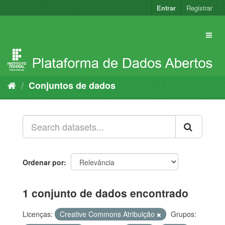
Pular
Entrar
Registrar
para
o
conteúdo
Conjuntos de dados
Ordenar por
1 conjunto de dados encontrado
Licenças:
Creative Commons Atribuição
Grupos: