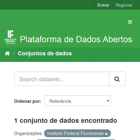
Pular
Entrar
Registrar
para
o
conteúdo
Conjuntos de dados
Ordenar por
1 conjunto de dados encontrado
Organizações:
Instituto Federal Fluminense