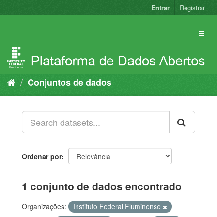
Pular
Entrar
Registrar
para
o
conteúdo
Conjuntos de dados
Ordenar por
1 conjunto de dados encontrado
Organizações:
Instituto Federal Fluminense