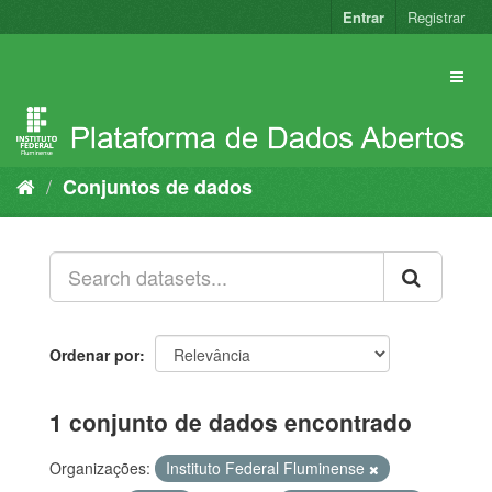
Pular
Entrar
Registrar
para
o
conteúdo
Conjuntos de dados
Ordenar por
1 conjunto de dados encontrado
Organizações:
Instituto Federal Fluminense