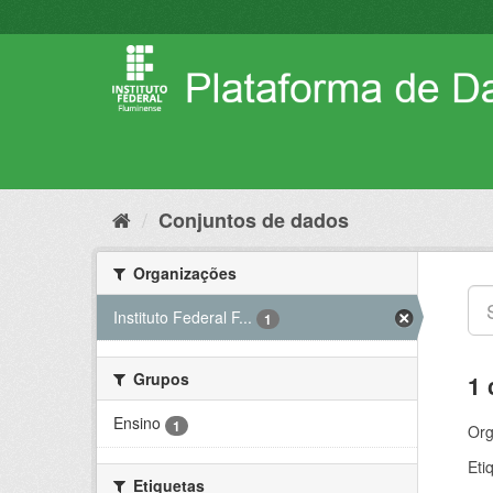
Pular
para
o
conteúdo
Conjuntos de dados
Organizações
Instituto Federal F...
1
Grupos
1 
Ensino
1
Org
Eti
Etiquetas