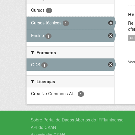
Cursos
1
Re
Cursos técnicos
Rel
1
ofe
Ensino
1
OD
Formatos
Voc
ODS
1
Licenças
Creative Commons At...
1
Sobre Portal de Dados Abertos do IFFluminense
API do CKAN
Associação CKAN