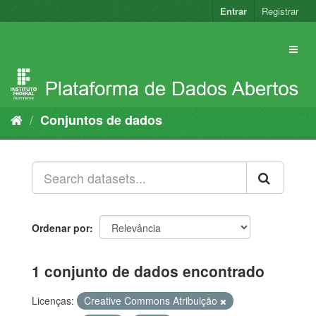
Pular
Entrar
Registrar
para
o
conteúdo
Conjuntos de dados
Ordenar por
1 conjunto de dados encontrado
Licenças:
Creative Commons Atribuição