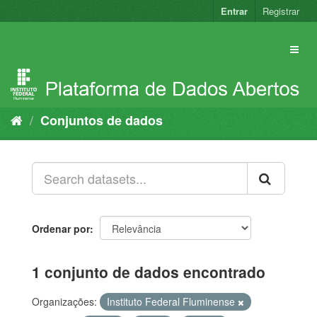
Pular
Entrar
Registrar
para
o
conteúdo
Conjuntos de dados
Ordenar por
1 conjunto de dados encontrado
Organizações:
Instituto Federal Fluminense