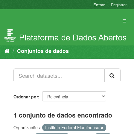
Pular
Entrar
Registrar
para
o
conteúdo
Conjuntos de dados
Ordenar por
1 conjunto de dados encontrado
Organizações:
Instituto Federal Fluminense