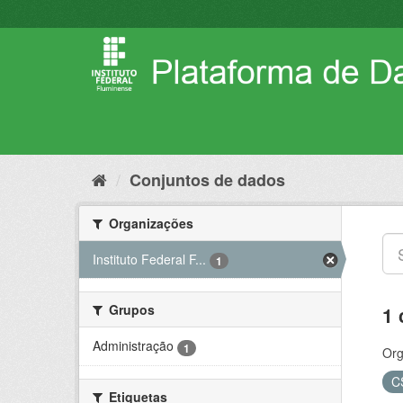
Pular
para
o
conteúdo
Conjuntos de dados
Organizações
Instituto Federal F...
1
Grupos
1 
Administração
1
Org
C
Etiquetas