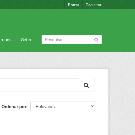
Entrar
Registrar
rupos
Sobre
Ordenar por