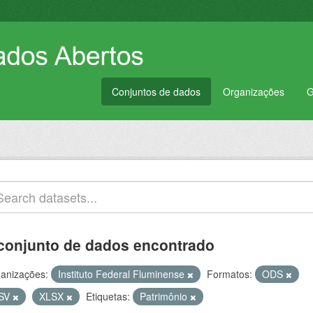
Conjuntos de dados
Organizações
G
conjunto de dados encontrado
anizações:
Instituto Federal Fluminense
Formatos:
ODS
SV
XLSX
Etiquetas:
Patrimônio