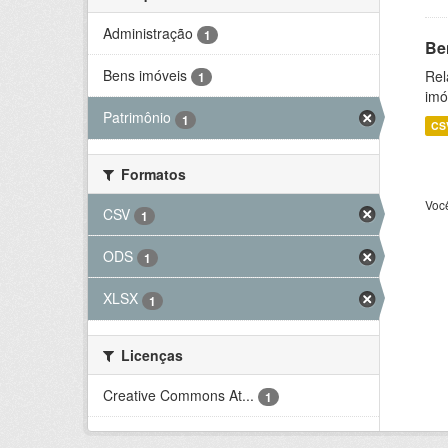
Administração
1
Be
Bens imóveis
Rel
1
imó
Patrimônio
1
CS
Formatos
Voc
CSV
1
ODS
1
XLSX
1
Licenças
Creative Commons At...
1