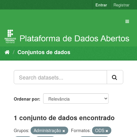
Pular
Entrar
Registrar
para
o
conteúdo
Conjuntos de dados
Ordenar por
1 conjunto de dados encontrado
Grupos:
Administração
Formatos:
ODS