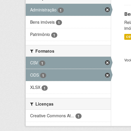
Administração
1
Be
Bens imóveis
Rel
1
imó
Patrimônio
1
CS
Formatos
Voc
CSV
1
ODS
1
XLSX
1
Licenças
Creative Commons At...
1