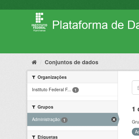
Pular
para
o
conteúdo
Conjuntos de dados
Organizações
Instituto Federal F...
1
Grupos
1 
Administração
1
Gru
A
Etiquetas