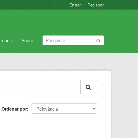
Entrar
Registrar
rupos
Sobre
Ordenar por