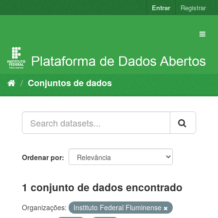
Pular
Entrar
Registrar
para
o
conteúdo
Conjuntos de dados
Ordenar por
1 conjunto de dados encontrado
Organizações:
Instituto Federal Fluminense