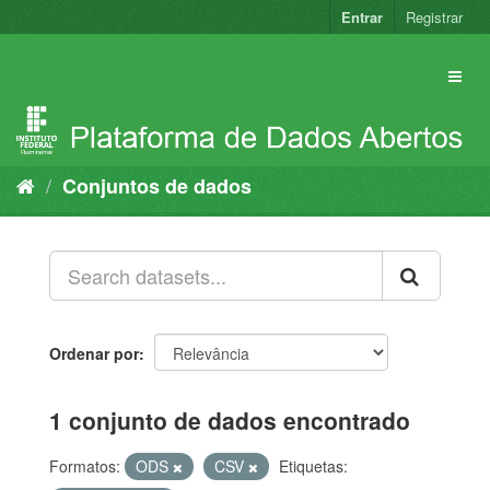
Pular
Entrar
Registrar
para
o
conteúdo
Conjuntos de dados
Ordenar por
1 conjunto de dados encontrado
Formatos:
ODS
CSV
Etiquetas: