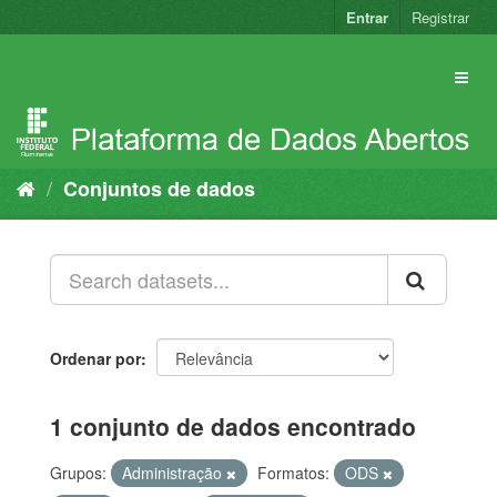
Pular
Entrar
Registrar
para
o
conteúdo
Conjuntos de dados
Ordenar por
1 conjunto de dados encontrado
Grupos:
Administração
Formatos:
ODS