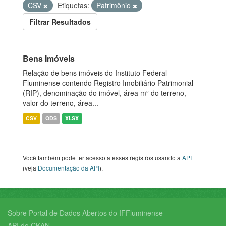
CSV
Etiquetas:
Patrimônio
Filtrar Resultados
Bens Imóveis
Relação de bens imóveis do Instituto Federal
Fluminense contendo Registro Imobiliário Patrimonial
(RIP), denominação do imóvel, área m² do terreno,
valor do terreno, área...
CSV
ODS
XLSX
Você também pode ter acesso a esses registros usando a
API
(veja
Documentação da API
).
Sobre Portal de Dados Abertos do IFFluminense
API do CKAN